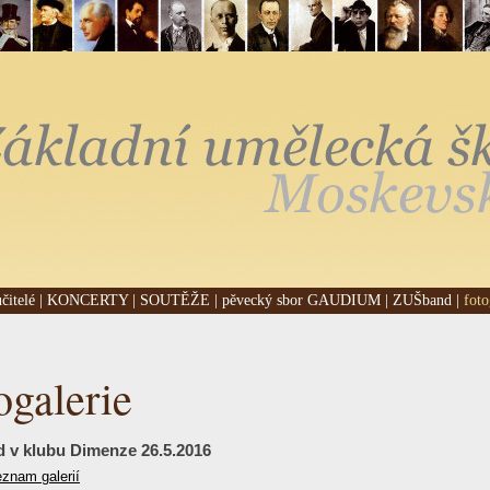
učitelé
|
KONCERTY
|
SOUTĚŽE
|
pěvecký sbor GAUDIUM
|
ZUŠband
|
foto
ogalerie
 v klubu Dimenze 26.5.2016
eznam galerií