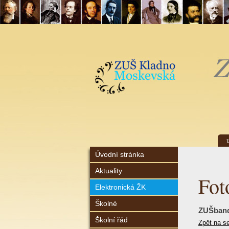
Úvodní stránka
Aktuality
Fot
Elektronická ŽK
Školné
ZUŠband
Školní řád
Zpět na s