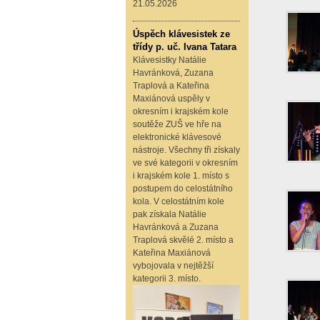
21.05.2026
Úspěch klávesistek ze
třídy p. uč. Ivana Tatara
Klávesistky Natálie
Havránková, Zuzana
Traplová a Kateřina
Maxiánová uspěly v
okresním i krajském kole
soutěže ZUŠ ve hře na
elektronické klávesové
nástroje. Všechny tři získaly
ve své kategorii v okresním
i krajském kole 1. místo s
postupem do celostátního
kola. V celostátním kole
pak získala Natálie
Havránková a Zuzana
Traplová skvělé 2. místo a
Kateřina Maxiánová
vybojovala v nejtěžší
kategorii 3. místo.