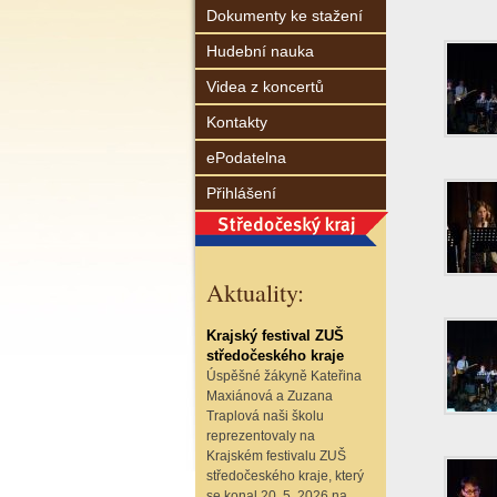
Dokumenty ke stažení
Hudební nauka
Videa z koncertů
Kontakty
ePodatelna
Přihlášení
Aktuality:
Krajský festival ZUŠ
středočeského kraje
Úspěšné žákyně Kateřina
Maxiánová a Zuzana
Traplová naši školu
reprezentovaly na
Krajském festivalu ZUŠ
středočeského kraje, který
se konal 20. 5. 2026 na